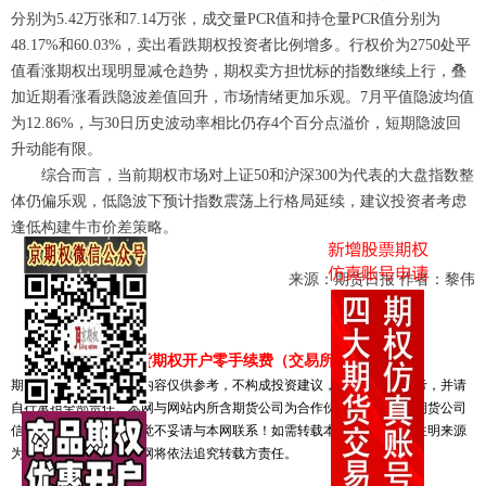
分别为5.42万张和7.14万张，成交量PCR值和持仓量PCR值分别为
48.17%和60.03%，卖出看跌期权投资者比例增多。行权价为2750处平
值看涨期权出现明显减仓趋势，期权卖方担忧标的指数继续上行，叠
加近期看涨看跌隐波差值回升，市场情绪更加乐观。7月平值隐波均值
为12.86%，与30日历史波动率相比仍存4个百分点溢价，短期隐波回
升动能有限。
综合而言，当前期权市场对上证50和沪深300为代表的大盘指数整
体仍偏乐观，低隐波下预计指数震荡上行格局延续，建议投资者考虑
逢低构建牛市价差策略。
来源：期货日报 作者：黎伟
线上手机期货期权开户零手续费（交易所标准不加收）
期权中国网声明：文章内容仅供参考，不构成投资建议，请读者仅作参考，并请
自行承担全部责任。本网与网站内所含期货公司为合作伙伴关系，所载期货公司
信息均为网络采集，若觉不妥请与本网联系！如需转载本网原创文章请注明来源
为期权中国网，否则本网将依法追究转载方责任。