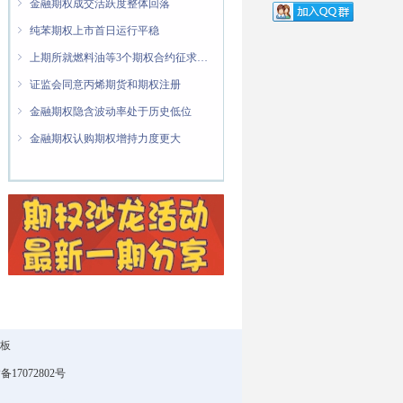
ꁇ
金融期权成交活跃度整体回落
ꁇ
纯苯期权上市首日运行平稳
ꁇ
上期所就燃料油等3个期权合约征求意见
ꁇ
证监会同意丙烯期货和期权注册
ꁇ
金融期权隐含波动率处于历史低位
ꁇ
金融期权认购期权增持力度更大
言板
P备
17072802
号