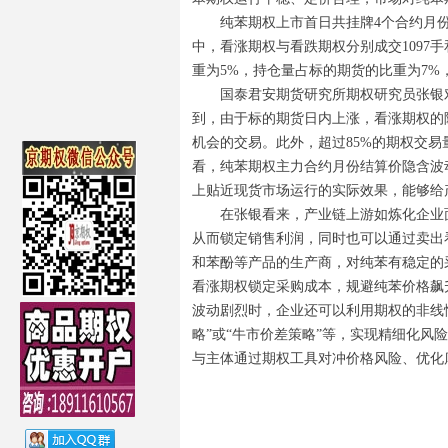
纯苯期权上市首日共挂牌4个合约月份6
中，看涨期权与看跌期权分别成交1097手
重为5%，持仓量占标的期货的比重为7%，主
国泰君安期货研究所期权研究员张银
到，由于标的期货日内上涨，看涨期权的
机会的交易。此外，超过85%的期权交易
看，纯苯期权主力合约月份结算价隐含波动
上贴近现货市场运行的实际效果，能够给
在张银看来，产业链上游如炼化企业
从而锁定销售利润，同时也可以通过卖出
和苯酚等产品的生产商，对纯苯有稳定的
看涨期权锁定采购成本，规避纯苯价格飙
波动剧烈时，企业还可以利用期权的非线性
略”或“牛市价差策略”等，实现精细化
与主体通过期权工具对冲价格风险、优化