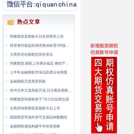
ꁇ
ꁇ
金融期权隐含波动率处于低位
纯苯期货和期权将于7月8日在大商所上市交易
ꁇ
金融期权交投较为活跃
ꁇ
丙烯期货及期权今日在郑商所上市
ꁇ
投资者对收益的渴求推动标普500指数股息期权增长
ꁇ
大商所优化期权结算价算法
ꁇ
丙烯期货,期权上市脚步临近 烯烃产业企业迎来风险管理新"利器"
ꁇ
上半年金融期权市场活跃度分化明显
ꁇ
金融期权注意尾部风险
ꁇ
对冲日本大选风险升温 日元看跌期权交易量翻倍
ꁇ
丙烯期货和期权将于7月22日挂牌交易
ꁇ
大商所纯苯期货及期权今日上市
ꁇ
我国期货市场外资可交易品种数翻倍
ꁇ
金融期权逢低构建牛市价差策略