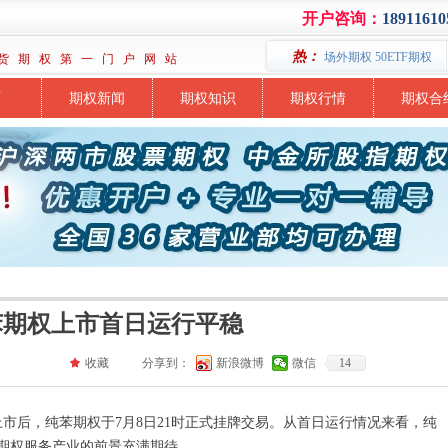
开户咨询：
18911610
热：
场外期权 50ETF期权
货 期 权 第 一 门 户 网 站
页
期权新闻
期权知识
期权行情
期权合
苯期权上市首日运行平稳
끄
收藏
分享到：
新浪微博
微信
14
上市后，纯苯期权于7月8日21时正式挂牌交易。从首日运行情况来看，纯
期权服务产业的前景充满期待。