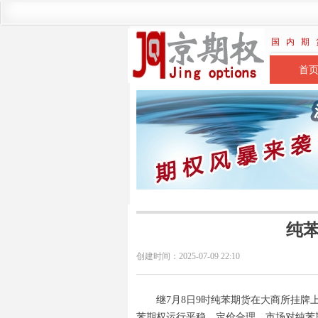
国 内 期 
首
纯
创建时间：
2025-07-09
22:10
继7月8日9时纯苯期货在大商所挂牌
苯期权运行平稳、定价合理，市场对纯苯