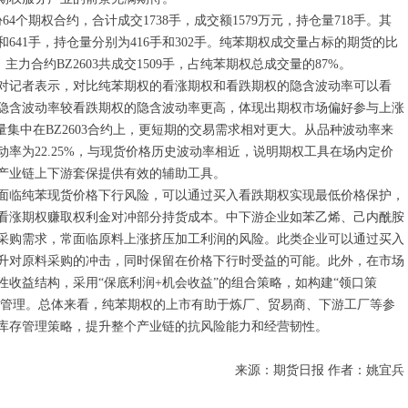
4个期权合约，合计成交1738手，成交额1579万元，持仓量718手。其
和641手，持仓量分别为416手和302手。纯苯期权成交量占标的期货的比
力合约BZ2603共成交1509手，占纯苯期权总成交量的87%。
对记者表示，对比纯苯期权的看涨期权和看跌期权的隐含波动率可以看
隐含波动率较看跌期权的隐含波动率更高，体现出期权市场偏好参与上涨
量集中在BZ2603合约上，更短期的交易需求相对更大。从品种波动率来
率为22.25%，与现货价格历史波动率相近，说明期权工具在场内定价
产业链上下游套保提供有效的辅助工具。
面临纯苯现货价格下行风险，可以通过买入看跌期权实现最低价格保护，
看涨期权赚取权利金对冲部分持货成本。中下游企业如苯乙烯、己内酰胺
采购需求，常面临原料上涨挤压加工利润的风险。此类企业可以通过买入
升对原料采购的冲击，同时保留在价格下行时受益的可能。此外，在市场
收益结构，采用“保底利润+机会收益”的组合策略，如构建“领口策
风险管理。总体来看，纯苯期权的上市有助于炼厂、贸易商、下游工厂等参
库存管理策略，提升整个产业链的抗风险能力和经营韧性。
来源：期货日报 作者：姚宜兵