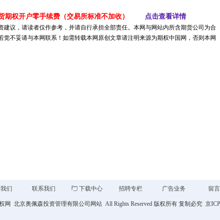
货期权开户零手续费（交易所标准不加收）
点击查看详情
资建议，请读者仅作参考，并请自行承担全部责任。本网与网站内所含期货公司为合
若觉不妥请与本网联系！如需转载本网原创文章请注明来源为期权中国网，否则本网
于我们
联系我们
ꄁ
下载中心
招聘专栏
广告业务
留
权网
北京奥佩森投资管理有限公司网站 All Rights Reserved 版权所有 复制必究 京IC