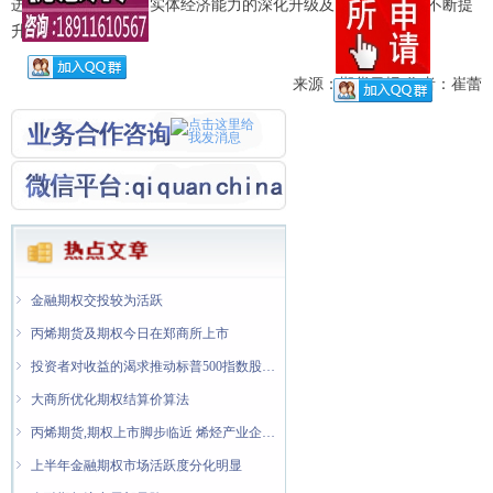
进上期所产品线服务实体经济能力的深化升级及国际化程度的不断提
升。
来源：期货日报 作者：崔蕾
ꁇ
ꁇ
金融期权隐含波动率处于低位
纯苯期货和期权将于7月8日在大商所上市交易
ꁇ
金融期权交投较为活跃
ꁇ
丙烯期货及期权今日在郑商所上市
ꁇ
投资者对收益的渴求推动标普500指数股息期权增长
ꁇ
大商所优化期权结算价算法
ꁇ
丙烯期货,期权上市脚步临近 烯烃产业企业迎来风险管理新"利器"
ꁇ
上半年金融期权市场活跃度分化明显