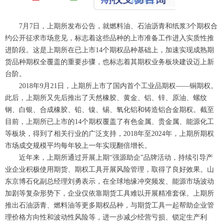
7月7日，上期所发布公告，就燃料油、石油沥青和纸浆3个期权合
约公开征求市场意见，标志着这些品种的上市准备工作进入实质性推
进阶段。这是上期所在已上市14个期权品种基础上，加速实现成熟期
货品种期权全覆盖的重要步骤，也标志着其期权业务板块建设迈上新
台阶。
2018年9月21日，上期所上市了国内首个工业品期权——铜期权。
此后，上期所又先后推出了天然橡胶、黄金、铝、锌、原油、螺纹
钢、白银、合成橡胶、铅、镍、锡、氧化铝和铸造铝合金期权。截至
目前，上期所已上市的14个期权覆盖了有色金属、贵金属、能源化工
等板块，得到了相关行业的广泛支持，2018年至2024年，上期所期权
市场成交规模平均每年较上一年实现翻倍增长。
近年来，上期所通过开展上期“强源助企”品牌活动，持续引导产
业企业积极使用期货、期权工具开展风险管理，取得了良好效果。山
东京博石化副总经理刘勇表示，在全球地缘冲突频发、能源市场波动
加剧等复杂形势下，企业仅依靠期货工具难以开展精准套保。上期所
推出石油沥青、燃料油等更多期权品种，与期货工具一起帮助企业管
理价格方向性和波动性风险等，进一步减少经营亏损、锁定生产利