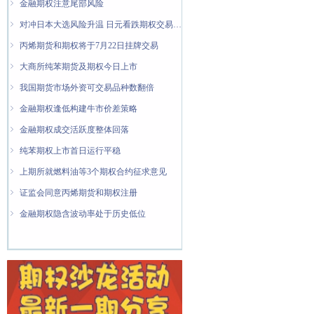
ꁇ
金融期权注意尾部风险
ꁇ
对冲日本大选风险升温 日元看跌期权交易量翻倍
ꁇ
丙烯期货和期权将于7月22日挂牌交易
ꁇ
大商所纯苯期货及期权今日上市
ꁇ
我国期货市场外资可交易品种数翻倍
ꁇ
金融期权逢低构建牛市价差策略
ꁇ
金融期权成交活跃度整体回落
ꁇ
纯苯期权上市首日运行平稳
ꁇ
上期所就燃料油等3个期权合约征求意见
ꁇ
证监会同意丙烯期货和期权注册
ꁇ
金融期权隐含波动率处于历史低位
ꁇ
金融期权认购期权增持力度更大