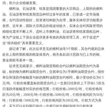
润，助力企业稳健发展。
燃料油、石油沥青、纸浆是我国重要的大宗商品，上期所的燃料
油、石油沥青和纸浆期货品种经过多年的发展，已形成一定市场规
模，合约流动性较好，投资者结构较为合理，服务实体经济功能逐步
发挥。近年来，国际大宗商品价格波动较大，实体企业对风险管理的
精细化需求不断上升。适时上市燃料油、石油沥青和纸浆期权品种，
将为产业链上下游企业提供更多有效的风险管理工具，对于促进产
业“保供稳价”具有重要意义。
据记者了解，此次征求意见的燃料油等3个期权，其合约规则总体
处在上期所期权规则框架体系内，相关条款设计思路与已上市的铜、
黄金期权等基本一致。
征求意见稿显示，燃料油期货期权合约以燃料油期货合约为基
础，标的物为燃料油期货合约，交易单位为1手燃料油期货合约，报价
单位和涨跌停板幅度与标的燃料油期货合约相同，最小变动价位为0.5
元/吨。行权价格覆盖标的期货合约上一交易日结算价上下浮动1.5倍当
日涨跌停板幅度对应的价格范围；行权价格≤2000元/吨，行权价格间
距为20元/吨；2000元/吨<行权价格≤5000元/吨，行权价格间距为50元/
吨；行权价格>5000元/吨，行权价格间距为100元/吨。行权方式为美
式，买方可以在到期日前任一交易日的交易时间提交行权申请。