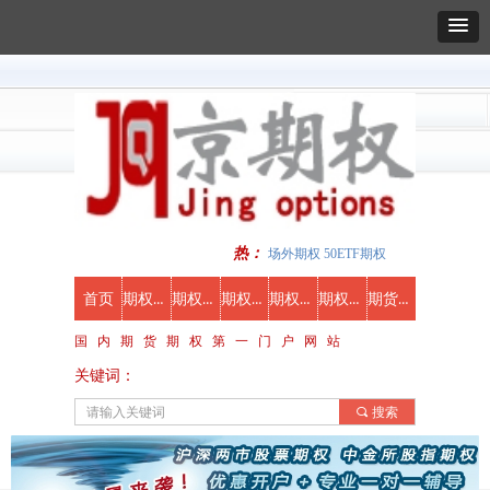
热：
场外期权 50ETF期权
期权新闻
期权知识
期权行情
期权合约
期权视频
期货期权开户
首页
国 内 期 货 期 权 第 一 门 户 网 站
关键词：
끠
搜索