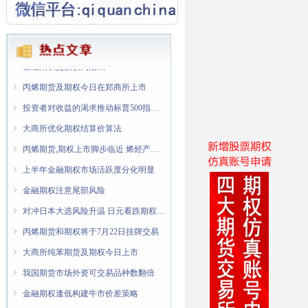
ꁇ
ꁇ
金融期权隐含波动率处于低位
纯苯期货和期权将于7月8日在大商所上市交易
ꁇ
金融期权交投较为活跃
ꁇ
丙烯期货及期权今日在郑商所上市
ꁇ
投资者对收益的渴求推动标普500指数股息期权增长
ꁇ
大商所优化期权结算价算法
ꁇ
丙烯期货,期权上市脚步临近 烯烃产业企业迎来风险管理新"利器"
ꁇ
上半年金融期权市场活跃度分化明显
ꁇ
金融期权注意尾部风险
ꁇ
对冲日本大选风险升温 日元看跌期权交易量翻倍
ꁇ
丙烯期货和期权将于7月22日挂牌交易
ꁇ
大商所纯苯期货及期权今日上市
ꁇ
我国期货市场外资可交易品种数翻倍
ꁇ
金融期权逢低构建牛市价差策略