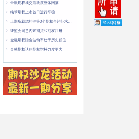
ꁇ
金融期权成交活跃度整体回落
ꁇ
纯苯期权上市首日运行平稳
ꁇ
上期所就燃料油等3个期权合约征求意见
ꁇ
证监会同意丙烯期货和期权注册
ꁇ
金融期权隐含波动率处于历史低位
ꁇ
金融期权认购期权增持力度更大