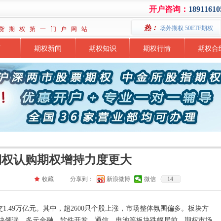
开户咨询：
18911610
热：
场外期权 50ETF期权
货 期 权 第 一 门 户 网 站
页
期权新闻
期权知识
期权行情
期权合
期权认购期权增持力度更大
끄
收藏
分享到：
新浪微博
微信
14
1.49万亿元。其中，超2600只个股上涨，市场整体氛围偏多。板块方
块领涨，多元金融、软件开发、通信、电池等板块跌幅居前。期权市场