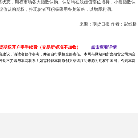
整状态，期权市场各大指数认购、认沽均在浅虚值部位增持，小盘指数认
虚值认购期权，持现货者可积极采用备兑策略，以增厚利润。
来源：期货日报 作者：彭鲸桥
货期权开户零手续费（交易所标准不加收）
点击查看详情
资建议，请读者仅作参考，并请自行承担全部责任。本网与网站内所含期货公司为合
若觉不妥请与本网联系！如需转载本网原创文章请注明来源为期权中国网，否则本网