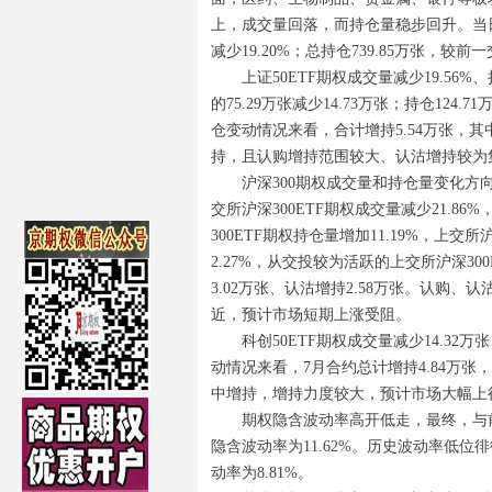
上，成交量回落，而持仓量稳步回升。当日，
减少19.20%；总持仓739.85万张，较前一
上证50ETF期权成交量减少19.56%
的75.29万张减少14.73万张；持仓124
仓变动情况来看，合计增持5.54万张，其
持，且认购增持范围较大、认沽增持较为
沪深300期权成交量和持仓量变化方向与
交所沪深300ETF期权成交量减少21.86
300ETF期权持仓量增加11.19%，上交
2.27%，从交投较为活跃的上交所沪深30
3.02万张、认沽增持2.58万张。认
近，预计市场短期上涨受阻。
科创50ETF期权成交量减少14.32
动情况来看，7月合约总计增持4.84万张
中增持，增持力度较大，预计市场大幅上
期权隐含波动率高开低走，最终，与前
隐含波动率为11.62%。历史波动率低位徘徊
动率为8.81%。