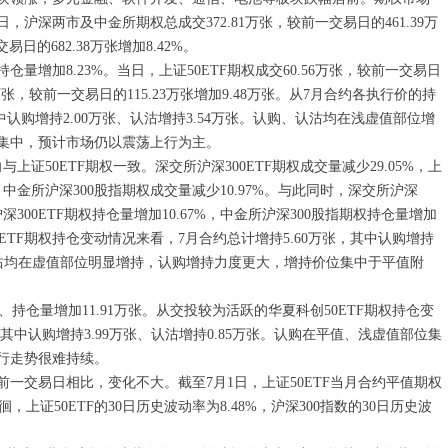
沪深两市及中金所期权总成交372.81万张，较前一交易日的461.39万
交易日的682.38万张增加8.42%。
、持仓量增加8.23%。当日，上证50ETF期权成交60.56万张，较前一交易日
.71万张，较前一交易日的115.23万张增加9.48万张。从7月合约各执行价的持
中认购增持2.00万张、认沽增持3.54万张。认购、认沽均在浅虚值部位增
集中，预计市场仍以震荡上行为主。
上证50ETF期权一致。深交所沪深300ETF期权成交量减少29.05%，上
%，中金所沪深300股指期权成交量减少10.97%。与此同时，深交所沪深
所沪深300ETF期权持仓量增加10.67%，中金所沪深300股指期权持仓量增加
0ETF期权持仓变动情况来看，7月合约总计增持5.60万张，其中认购增持
购、认沽均在虚值部位明显增持，认购增持力度更大，增持价位集中于平值附
万张、持仓量增加11.91万张。从交投较为活跃的华夏科创50ETF期权持仓变
，其中认购增持3.99万张、认沽增持0.85万张。认购在平值、浅虚值部位集
行走势很难持续。
一交易日相比，变化不大。截至7月1日，上证50ETF当月合约平值期权
，上证50ETF的30日历史波动率为8.48%，沪深300指数的30日历史波