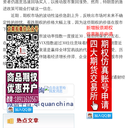
资者仍愿意迅速回场买入，以推动股市重回涨势。然而，特朗普的激
进政策可能会打破这一信念。
近期，期权市场的波动性溢价急剧上升，反映出市场对未来不确
定性的担忧。看跌期权的价格大幅上涨，因为这些期权的价值在股市
下跌时会增加。
芝加哥期权交易所波动率指数一度接近30，随后回落至22左右。
在市场普遍认知中，VIX指数超过30往往意味着经济衰退。特朗普近
期曾暗示，如果经济衰退是赢得全球贸易战的代价，他愿意接受。历
史上，经济衰退通常伴随着经济增长停滞、企业盈利下降以及股市持
续走低。
来源：智通财经
ꁇ
ꁇ
金融期权隐含波动率处于低位
纯苯期货和期权将于7月8日在大商所上市交易