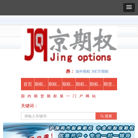
热：
场外期权 50ETF期权
期权新闻
期权知识
期权行情
期权合约
期权视频
期货期权开户
首页
国 内 期 货 期 权 第 一 门 户 网 站
关键词：
끠
搜索