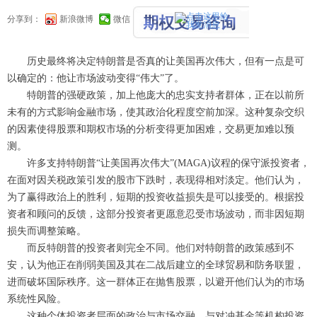
分享到：
新浪微博
微信
14
历史最终将决定特朗普是否真的让美国再次伟大，但有一点是可
以确定的：他让市场波动变得“伟大”了。
特朗普的强硬政策，加上他庞大的忠实支持者群体，正在以前所
未有的方式影响金融市场，使其政治化程度空前加深。这种复杂交织
的因素使得股票和期权市场的分析变得更加困难，交易更加难以预
测。
许多支持特朗普“让美国再次伟大”(MAGA)议程的保守派投资者，
在面对因关税政策引发的股市下跌时，表现得相对淡定。他们认为，
为了赢得政治上的胜利，短期的投资收益损失是可以接受的。根据投
资者和顾问的反馈，这部分投资者更愿意忍受市场波动，而非因短期
损失而调整策略。
而反特朗普的投资者则完全不同。他们对特朗普的政策感到不
安，认为他正在削弱美国及其在二战后建立的全球贸易和防务联盟，
进而破坏国际秩序。这一群体正在抛售股票，以避开他们认为的市场
系统性风险。
这种个体投资者层面的政治与市场交融，与对冲基金等机构投资