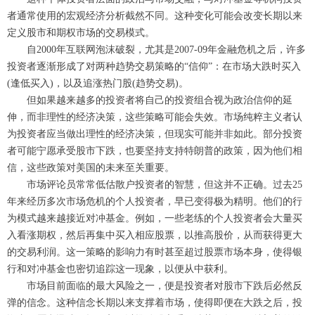
者通常使用的宏观经济分析截然不同。这种变化可能会改变长期以来
定义股市和期权市场的交易模式。
自2000年互联网泡沫破裂，尤其是2007-09年金融危机之后，许多
投资者逐渐形成了对两种趋势交易策略的“信仰”：在市场大跌时买入
(逢低买入)，以及追涨热门股(趋势交易)。
但如果越来越多的投资者将自己的投资组合视为政治信仰的延
伸，而非理性的经济决策，这些策略可能会失效。市场纯粹主义者认
为投资者应当做出理性的经济决策，但现实可能并非如此。部分投资
者可能宁愿承受股市下跌，也要坚持支持特朗普的政策，因为他们相
信，这些政策对美国的未来至关重要。
市场评论员常常低估散户投资者的智慧，但这并不正确。过去25
年来经历多次市场危机的个人投资者，早已变得极为精明。他们的行
为模式越来越接近对冲基金。例如，一些老练的个人投资者会大量买
入看涨期权，然后再集中买入相应股票，以推高股价，从而获得更大
的交易利润。这一策略的影响力有时甚至超过股票市场本身，使得银
行和对冲基金也密切追踪这一现象，以便从中获利。
市场目前面临的最大风险之一，便是投资者对股市下跌后必然反
弹的信念。这种信念长期以来支撑着市场，使得即便在大跌之后，投