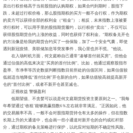
卖出行权价格高于当前股指的认购期权，如果合约到期时，股指下
跌，未超过行权价格，那么股指期权的买方一般不会行权，作为期权
的卖方可以获得全部的权利金（“租金”）；相反，未来指数上涨被要
求行权时，可以用手里的股指期货履约，以行权价“卖出”，不仅可以
获得股指期货合约上涨的收益，同时也获得了权利金。“期权备兑开仓
的方法像是给我的期货合约买了一份保险，加了一个安全气囊，即使
遇到新冠疫情、美联储加息等突发事件，我心里也并不慌。”他说。
在入场时机方面，何文庭称自己通常“凑够首付就买房”。但他会
通过估值的高低来决定“买房的首付比例”。比如，他通过观察股指市
盈率、市净率等历史数据判断指数目前所处的估值区间，如果估值较
低就适当地降低“首付比例”开仓新的合约，如果估值较高就提高新开
仓的“首付比例”，或者不新开仓甚至减仓。
正视收益 警惕盈利
低期望值、不贪婪可以说是何文庭期货投资主要原则之一。“我每
年希望通过‘收租’能够跑赢指数6％左右就非常满足。”正因如此，他
的交易频率不高，一般不会对股指期货持仓有太多的操作，但在指数
长期上升的大通道中，也会画一些小通道对新开仓的合约或杠杆部
分，通过期权的备兑策略进行保护，以此应对短期的不确定性风险。