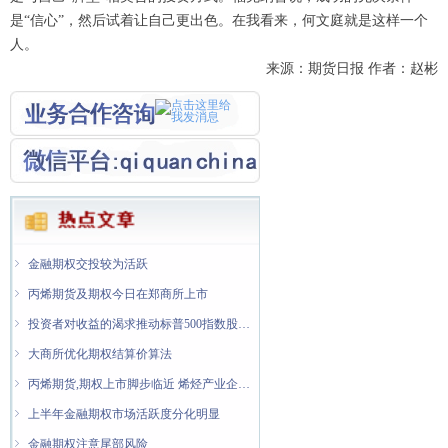
是“信心”，然后试着让自己更出色。在我看来，何文庭就是这样一个
人。
来源：期货日报 作者：赵彬
ꁇ
ꁇ
金融期权隐含波动率处于低位
纯苯期货和期权将于7月8日在大商所上市交易
ꁇ
金融期权交投较为活跃
ꁇ
丙烯期货及期权今日在郑商所上市
ꁇ
投资者对收益的渴求推动标普500指数股息期权增长
ꁇ
大商所优化期权结算价算法
ꁇ
丙烯期货,期权上市脚步临近 烯烃产业企业迎来风险管理新"利器"
ꁇ
上半年金融期权市场活跃度分化明显
ꁇ
金融期权注意尾部风险