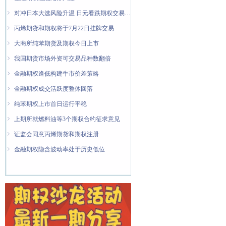
ꁇ
对冲日本大选风险升温 日元看跌期权交易量翻倍
ꁇ
丙烯期货和期权将于7月22日挂牌交易
ꁇ
大商所纯苯期货及期权今日上市
ꁇ
我国期货市场外资可交易品种数翻倍
ꁇ
金融期权逢低构建牛市价差策略
ꁇ
金融期权成交活跃度整体回落
ꁇ
纯苯期权上市首日运行平稳
ꁇ
上期所就燃料油等3个期权合约征求意见
ꁇ
证监会同意丙烯期货和期权注册
ꁇ
金融期权隐含波动率处于历史低位
ꁇ
金融期权认购期权增持力度更大