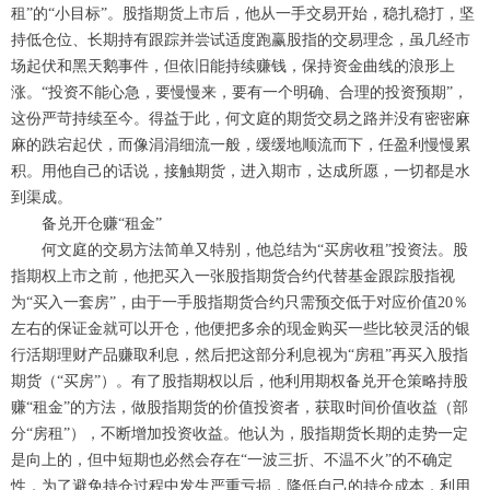
租”的“小目标”。股指期货上市后，他从一手交易开始，稳扎稳打，坚
持低仓位、长期持有跟踪并尝试适度跑赢股指的交易理念，虽几经市
场起伏和黑天鹅事件，但依旧能持续赚钱，保持资金曲线的浪形上
涨。“投资不能心急，要慢慢来，要有一个明确、合理的投资预期”，
这份严苛持续至今。得益于此，何文庭的期货交易之路并没有密密麻
麻的跌宕起伏，而像涓涓细流一般，缓缓地顺流而下，任盈利慢慢累
积。用他自己的话说，接触期货，进入期市，达成所愿，一切都是水
到渠成。
备兑开仓赚“租金”
何文庭的交易方法简单又特别，他总结为“买房收租”投资法。股
指期权上市之前，他把买入一张股指期货合约代替基金跟踪股指视
为“买入一套房”，由于一手股指期货合约只需预交低于对应价值20％
左右的保证金就可以开仓，他便把多余的现金购买一些比较灵活的银
行活期理财产品赚取利息，然后把这部分利息视为“房租”再买入股指
期货（“买房”）。有了股指期权以后，他利用期权备兑开仓策略持股
赚“租金”的方法，做股指期货的价值投资者，获取时间价值收益（部
分“房租”），不断增加投资收益。他认为，股指期货长期的走势一定
是向上的，但中短期也必然会存在“一波三折、不温不火”的不确定
性，为了避免持仓过程中发生严重亏损，降低自己的持仓成本，利用