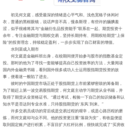
初见何文庭，感受最深的情绪是心平气和。浅色宽格子休闲衬
衣，普通的黑框眼镜，说话声音不高，慢条斯理，有些许的腼腆羞
涩，似乎很难将其与“金融衍生品投资能手”联系在一起。期货投资十
余年，专注金融期货与期权交易，坚持长期持有、用期权给期货“上保
险”的投资理念，持续稳定盈利，一步步实现了自己财富的增值。
水到渠成入期市
何文庭是金融科班出身，在校期间便开始参与股市的指数基金定
投。那时的他为了寻找一套能够提高自己投资效率的方法，大量阅读
国内外金融类书籍，看到国外很多成功人士运用股指期货投资的故
事，便着迷一般陷了进去。
彼时的中国期货市场正处于股指期货上市前紧锣密鼓的筹备期，
为了能赶上第一波交易股指期货，何文庭主动学习期货从业书籍，并
取得了期货从业资格证书。“通过考试，检验一下自己的知识储备和认
知水平是否达到专业水准，只待股指期货的‘东风’到来。”
许多交易员成功的背后或是交易过程的艰辛，或是心路历程的磨
炼，而何文庭却与众不同。他的投资更注重“落袋为安”，有收益便提
取到固定账户进行积累，不盲目扩大杠杆比例，很快就完成了“买房收