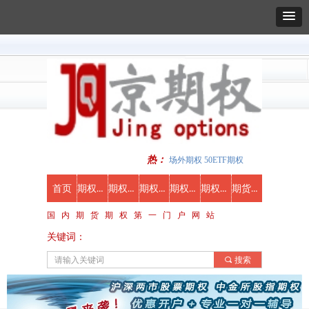
热：
场外期权 50ETF期权
期权新闻
期权知识
期权行情
期权合约
期权视频
期货期权开户
首页
国 内 期 货 期 权 第 一 门 户 网 站
关键词：
끠
搜索