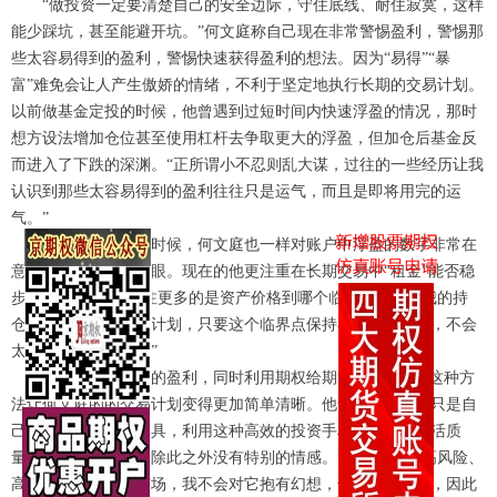
“做投资一定要清楚自己的安全边际，守住底线、耐住寂寞，这样
能少踩坑，甚至能避开坑。”何文庭称自己现在非常警惕盈利，警惕那
些太容易得到的盈利，警惕快速获得盈利的想法。因为“易得”“暴
富”难免会让人产生傲娇的情绪，不利于坚定地执行长期的交易计划。
以前做基金定投的时候，他曾遇到过短时间内快速浮盈的情况，那时
想方设法增加仓位甚至使用杠杆去争取更大的浮盈，但加仓后基金反
而进入了下跌的深渊。“正所谓小不忍则乱大谋，过往的一些经历让我
认识到那些太容易得到的盈利往往只是运气，而且是即将用完的运
气。”
刚开始做期货的时候，何文庭也一样对账户中浮盈的数字非常在
意，总不自觉要看两眼。现在的他更注重在长期交易中“租金”能否稳
步增加。“我现在关注更多的是资产价格到哪个临界点会影响我的持
仓，影响长期持有的计划，只要这个临界点保持在安全范围内，不会
太关注盈利的数字。”
不追求短期快速的盈利，同时利用期权给期货“上保险”，这种方
法让何文庭的的交易计划变得更加简单清晰。他说期货和期权只是自
己提高投资效率的工具，利用这种高效的投资手段可以提高生活质
量，获得财富增值，除此之外没有特别的情感。“期货市场是高风险、
高收益并存的残酷市场，我不会对它抱有幻想，也不会有感情，因此