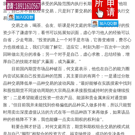
我的交易必须在可以承受的风险范围内执行长期的交易计划。”他坦
言，自己并不喜欢经常交易，只是到了要交易的时点，按计划执行交
易计划而已。
交易之余，喝茶、会友、听课是何文庭的常态。他认为，好的投
资少不了谦虚学习，看书可以拓展知识面，虚心学习他人的经验可以
自省，少走弯路。“投资的路上一个对手是市场，它善变难猜，费尽心
力也很难追上，我们只能了解它、适应它，时刻为那一百次中一次的
回眸做出充分的准备；另一个对手是自己，虚心求教，总结经验，增
厚自己的技能才能扩大赢面，成为赢家。”
目前国内期货市场品种破百，何文庭表示，他也在自己的能力圈
内尝试拓展自己投资品种的范围，其主要目的有两个：一是通过分散
品种交易降低单一品种交易的波动风险，“最好能够在实践摸索中找到
和股指期货不同波动周期的大宗商品来承接股指减持时的资金继续投
资”；二是希望能通过投资一些农产品、能源和贵金属来应对通货膨
胀，“但目前我并未能找到价格偏低的品种买入做多持有，所以只能暂
时用卖出深度虚值认沽的方式在等一些品种跌下来再做多，如果该品
种的价格降不下来，我也能赚一点卖出期权的权利金”。
鞋要合脚才舒适，对何文庭而言，期货和期权组合交易的模式就
是与自己“脚型”相契合的投资方式。福克纳曾说，成功的先决条件