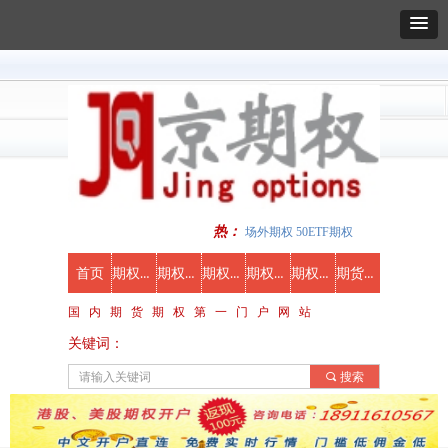
热：
场外期权 50ETF期权
期权新闻
期权知识
期权行情
期权合约
期权视频
期货期权开户
首页
国 内 期 货 期 权 第 一 门 户 网 站
关键词：
끠
搜索