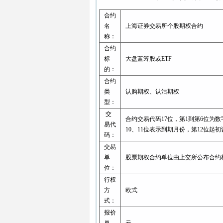
合约
名
上海证券交易所个股期权合约
称：
合约
标
大盘蓝筹股或ETF
的：
合约
类
认购期权、认沽期权
型：
交
合约交易代码17位，第1到第6位为
易代
10、11位表示到期月份，第12位起初
码：
交易
单
股票期权合约单位由上交所公布合约
位：
行权
方
欧式
式：
报价