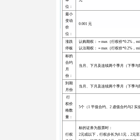
单
元
位：
最小
变动
0.001 元
价
位：
涨跌
认购期权：＝max｛行权价*0.2%，m
停板
认沽期权：＝max｛行权价*0.2%，m
标的
合约
当月、下月及连续两个季月（下季与
月
份：
到期
当月、下月及连续两个季月（下季与
月份
行
权价
5个（1 平值合约、2 虚值合约与2 
格数
量：
标的证券为股票时：
行权
2元或以下，行权步长为0.1元，2元至