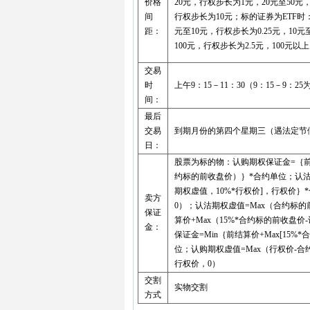
价格
20元，行权步长为1元，20元至50元
间
行权步长为10元；标的证券为ETF时：
距：
元至10元，行权步长为0.25元，10元
100元，行权步长为2.5元，100元
交易
时
上午9：15－11：30（9：15－9：2
间：
最后
交易
到期月份的第四个星期三（遇法定节
日：
股票为标的物：认购期权保证金=｛前结
约标的前收盘价）｝*合约单位；认沽期
期权虚值，10%*行权价]，行权价｝
卖方
0）；认沽期权虚值=Max（合约标的
保证
算价+Max（15%*合约标的前收盘
金：
保证金=Min｛前结算价+Max[15
位；认购期权虚值=Max（行权价-合
行权价，0）
交割
实物交割
方式