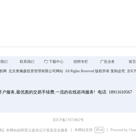
于我们
联系我们
ꄁ
下载中心
招聘专栏
广告业务
留
权网
北京奥佩森投资管理有限公司网站 All Rights Reserved 版权所有 复制必究 京IC
期货开户 商品期权开户 股指期权开户 股票期权开户 场外期权开户 场外
期权在线咨询 期权投资策略 期权仿真交
服务,最优惠的交易手续费,一流的在线咨询服务! 电话: 18911610567
ina.com/sitemap.xml
京ICP备17072802号
本网站支持
IPv6
Powered by Clo
本网站由阿里云提供云计算及安全服务