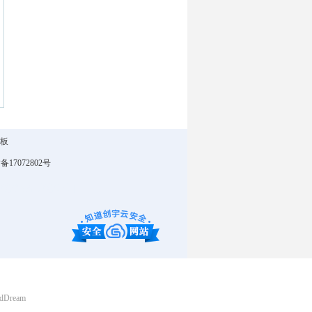
言板
P备
17072802
号
期权报价 期权培训
易
udDream