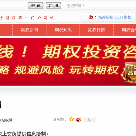
忘记密码？
热：
场外期权 50ETF期权
货 期 权 第 一 门 户 网 站
页
期权新闻
期权知识
期权行情
期权合
绍
0
分享到：
京期权网
依上交所提供信息绘制）