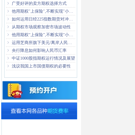
ꁇ
广受好评的卖方期权选择方式
ꁇ
他用期权"上保险",不断实现"小目标"
ꁇ
如何运用日经225指数期货对冲日本股市波动风险
ꁇ
从期权市场观察加密市场波动性
ꁇ
他用期权“上保险”,不断实现“小目标”
ꁇ
运用芝商所旗下美元/离岸人民币期货管理风险
ꁇ
央行降息如何影响人民币汇率
ꁇ
中证1000股指期权运行情况及展望
ꁇ
浅议我国上市国债期权的必要性