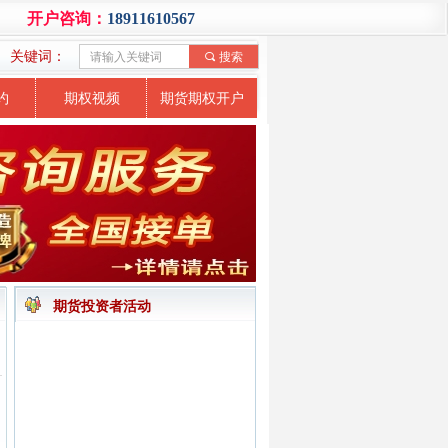
开户咨询：
18911610567
关键词：
끠
搜索
约
期权视频
期货期权开户
期货投资者活动