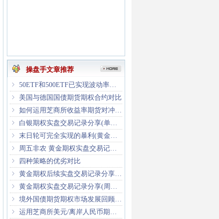
操盘手文章推荐
ꁇ
50ETF和500ETF已实现波动率走势研究
ꁇ
美国与德国国债期货期权合约对比
ꁇ
如何运用芝商所收益率期货对冲美债波动风险
ꁇ
白银期权实盘交易记录分享(单周累计1.2倍收益)
ꁇ
末日轮可完全实现的暴利(黄金期权深夜尾盘最后半小时3倍收益)
ꁇ
周五非农 黄金期权实盘交易记录分享(已累计5倍+收益)
ꁇ
四种策略的优劣对比
ꁇ
黄金期权后续实盘交易记录分享(已累计近四倍收益)
ꁇ
黄金期权实盘交易记录分享(周五夜盘时段1.37倍收益)
ꁇ
境外国债期货期权市场发展回顾及启示
ꁇ
运用芝商所美元/离岸人民币期权对冲市场波动风险